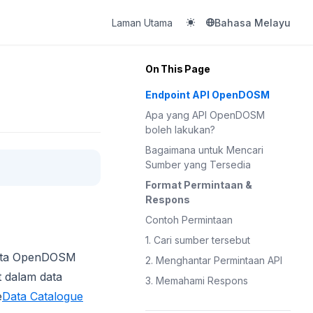
(opens in a new tab)
Laman Utama
Bahasa Melayu
On This Page
Endpoint API OpenDOSM
Apa yang API OpenDOSM
boleh lakukan?
Bagaimana untuk Mencari
Sumber yang Tersedia
Format Permintaan &
Respons
Contoh Permintaan
1. Cari sumber tersebut
data OpenDOSM
2. Menghantar Permintaan API
 dalam data
3. Memahami Respons
e
Data Catalogue