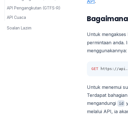
API
.
API Pengangkutan (GTFS-R)
Bagaimana 
API Cuaca
Soalan Lazim
Untuk mengakses k
permintaan anda. I
menggunakannya:
GET
 https://api
Untuk menemui sum
Terdapat bahagian
mengandungi
y
id
melalui API, ia aka