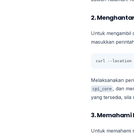
2. Menghantar
Untuk mengambil d
masukkan perintah 
curl --location 
Melaksanakan peri
, dan me
cpi_core
yang tersedia, sil
3. Memahami 
Untuk memahami r