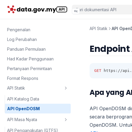
data.gov.my
API
⌘
K
API Statik
API Ope
Pengenalan
Log Perubahan
Endpoint
Panduan Permulaan
Had Kadar Penggunaan
Pertanyaan Permintaan
GET
 https://api.
Format Respons
API Statik
Apa yang A
API Katalog Data
API OpenDOSM dir
API OpenDOSM
secara berprogram
API Masa Nyata
OpenDOSM. Untuk d
API Pengangkutan (GTFS)