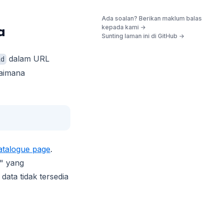
Ada soalan? Berikan maklum balas
(opens in a new tab)
kepada kami →
a
Sunting laman ini di GitHub →
dalam URL
id
gaimana
(opens in a new tab)
talogue page
.
" yang
data tidak tersedia