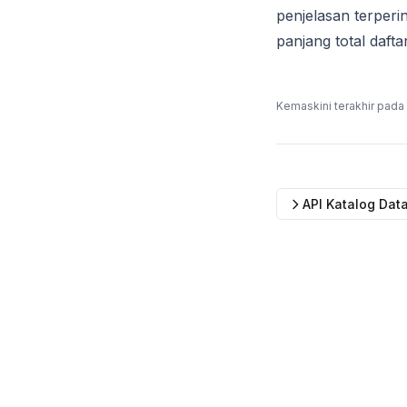
penjelasan terperi
panjang total daft
Kemaskini terakhir pada
API Katalog Dat