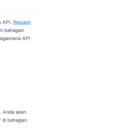
m API.
Request
am bahagian
bagaimana API
(opens in a new tab)
. Anda akan
 di bahagian