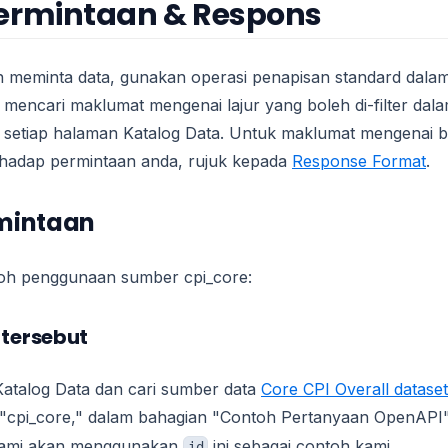
ermintaan & Respons
 meminta data, gunakan operasi penapisan standard dala
 mencari maklumat mengenai lajur yang boleh di-filter dal
 setiap halaman Katalog Data. Untuk maklumat mengenai 
erhadap permintaan anda, rujuk kepada
Response Format
.
mintaan
ntoh penggunaan sumber cpi_core:
 tersebut
Katalog Data dan cari sumber data
Core CPI Overall dataset
 "cpi_core," dalam bahagian "Contoh Pertanyaan OpenAPI"
Kami akan menggunakan
ini sebagai contoh kami.
id