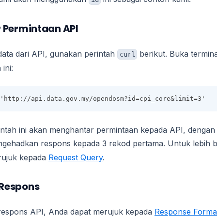
 Permintaan API
ata dari API, gunakan perintah
berikut. Buka termin
curl
ini:
'http://api.data.gov.my/opendosm?id=cpi_core&limit=3'
ntah ini akan menghantar permintaan kepada API, dengan 
ngehadkan respons kepada 3 rekod pertama. Untuk lebih 
a rujuk kepada
Request Query
.
Respons
espons API, Anda dapat merujuk kepada
Response Forma