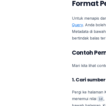
Format P
Untuk menapis dan
Query
. Anda boleh
Metadata di bawah
bertindak balas t
Contoh Per
Mari kita lihat co
1. Cari sumber
Pergi ke halaman 
menemui nilai
,
id
bawah halaman. 